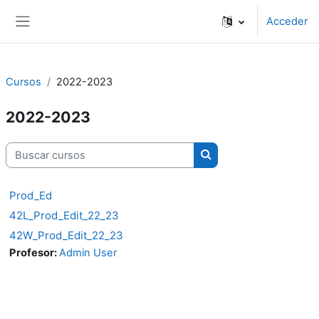
Salta al contenido principal
Acceder
Panel lateral
Cursos
2022-2023
2022-2023
Buscar cursos
Buscar cursos
Prod_Ed
42L_Prod_Edit_22_23
42W_Prod_Edit_22_23
Profesor:
Admin User